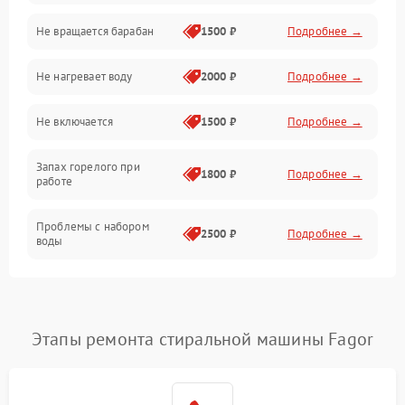
Не вращается барабан
1500 ₽
Подробнее →
Слив
Не нагревает воду
2000 ₽
Подробнее →
Программное обеспечение
Не включается
1500 ₽
Подробнее →
Запах горелого при
1800 ₽
Подробнее →
работе
Проблемы с набором
2500 ₽
Подробнее →
воды
Замена ТЭНа
2200 ₽
Подробнее →
Замена платы управления
2200 ₽
Подробнее →
Этапы ремонта стиральной машины Fagor