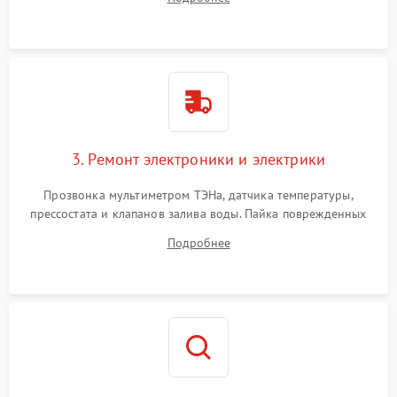
крестовины на износ, а манжеты люка на разрывы.
3. Ремонт электроники и электрики
Прозвонка мультиметром ТЭНа, датчика температуры,
прессостата и клапанов залива воды. Пайка поврежденных
дорожек или замена симисторов на плате управления.
Подробнее
Восстановление целостности проводки и контактов.