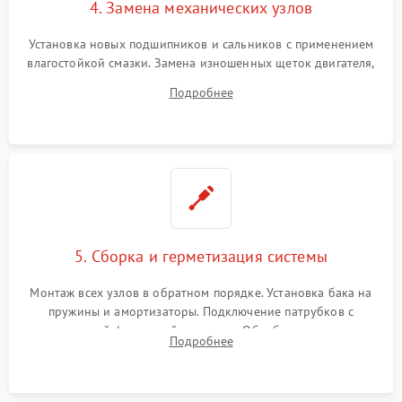
4. Замена механических узлов
Установка новых подшипников и сальников с применением
влагостойкой смазки. Замена изношенных щеток двигателя,
порванного ремня привода, неисправного сливного насоса
Подробнее
или поврежденной резиновой манжеты.
5. Сборка и герметизация системы
Монтаж всех узлов в обратном порядке. Установка бака на
пружины и амортизаторы. Подключение патрубков с
надежной фиксацией хомутами. Обработка стыков
Подробнее
герметиком для предотвращения возможных протечек воды.