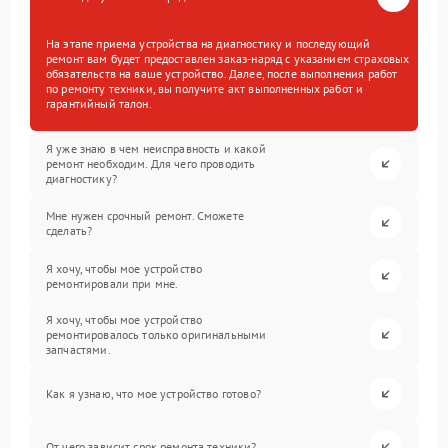
На этапе приема устройства на диагностику и последующий
ремонт вам будет предоставлен заказ-наряд с указанием страховых
обязательств на ваше устройство. Далее, после выполнения работ
по ремонту техники, вы получите акт выполненных работ и
гарантийный талон.
Я уже знаю в чем неисправность и какой
ремонт необходим. Для чего проводить
диагностику?
Мне нужен срочный ремонт. Сможете
сделать?
Я хочу, чтобы мое устройство
ремонтировали при мне.
Я хочу, чтобы мое устройство
ремонтировалось только оригинальными
запчастями.
Как я узнаю, что мое устройство готово?
От чего зависит срок ремонта техники?