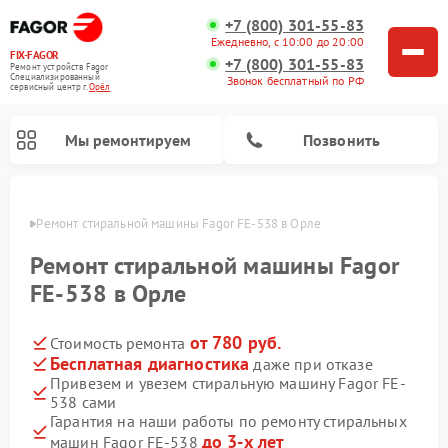
+7 (800) 301-55-83
Ежедневно, с 10:00 до 20:00
FIX-FAGOR
+7 (800) 301-55-83
Ремонт устройств Fagor
Специализированный
Звонок бесплатный по РФ
cервисный центр г.
Орёл
Мы ремонтируем
Позвонить
 Орле
Ремонт стиральной машины Fagor FE-538 в Орле
Ремонт стиральной машины Fagor
FE-538 в Орле
от 780 руб.
Стоимость ремонта
Ремонт варочных панелей Fagor
Ремонт посудомоечных машин Fagor
Ремонт микроволновых печей Fagor
Бесплатная диагностика
даже при отказе
Привезем и увезем стиральную машину Fagor FE-
538 сами
Гарантия на наши работы по ремонту стиральных
до 3-х лет
машин Fagor FE-538