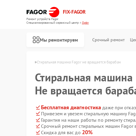
FIX-FAGOR
Ремонт устройств Fagor
Специализированный cервисный центр г.
Орёл
Мы ремонтируем
Срочный ремонт
Це
машин Fagor в Орле
Стиральная машина Fagor не вращается барабан
Стиральная машина
Не вращается бараб
Бесплатная диагностика
даже при отказ
Привезем и увезем стиральную машину Fag
Ремонт посудомоечных машин Fagor
Ремонт духовых шкафов Fagor
Ремонт микроволновых печей Fagor
Ремонт варочных панелей Fagor
Ремонт водонагревателей Fagor
Гарантия на наши работы по ремонту стир
Срочный ремонт стиральных машин Fagor в
20%
Скидка для вас до