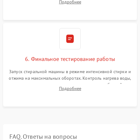
Подробнее
герметиком для предотвращения возможных протечек воды.
6. Финальное тестирование работы
Запуск стиральной машины в режиме интенсивной стирки и
отжима на максимальных оборотах. Контроль нагрева воды,
корректности слива, отсутствия излишних вибраций,
Подробнее
посторонних стуков и протечек под корпусом.
FAQ. Ответы на вопросы