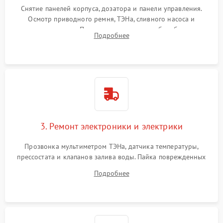
Снятие панелей корпуса, дозатора и панели управления.
Осмотр приводного ремня, ТЭНа, сливного насоса и
амортизаторов. Проверка подшипников барабана и
Подробнее
крестовины на износ, а манжеты люка на разрывы.
3. Ремонт электроники и электрики
Прозвонка мультиметром ТЭНа, датчика температуры,
прессостата и клапанов залива воды. Пайка поврежденных
дорожек или замена симисторов на плате управления.
Подробнее
Восстановление целостности проводки и контактов.