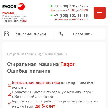
+7 (800) 301-55-83
Ежедневно, с 10:00 до 20:00
FIX-FAGOR
+7 (800) 301-55-83
Ремонт устройств Fagor
Специализированный
Звонок бесплатный по РФ
cервисный центр г.
Орёл
Мы ремонтируем
Позвонить
 Орле
Стиральная машина Fagor ошибка питания
Стиральная машина
Fagor
Ошибка питания
Бесплатная диагностика
даже при отказе от
Ремонт варочных панелей Fagor
Ремонт посудомоечных машин Fagor
Ремонт микроволновых печей Fagor
ремонта
Привезем и увезем стиральную машину Fagor
собственной доставкой
Гарантия на наши работы по ремонту стиральных
до 3-х лет
машин Fagor