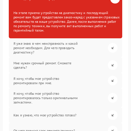
На этапе приема устройства на диагностику и последующий
ремонт вам будет предоставлен заказ-наряд с указанием страховых
обязательств на ваше устройство. Далее, после выполнения работ
по ремонту техники, вы получите акт выполненных работ и
гарантийный талон.
Я уже знаю в чем неисправность и какой
ремонт необходим. Для чего проводить
диагностику?
Мне нужен срочный ремонт. Сможете
сделать?
Я хочу, чтобы мое устройство
ремонтировали при мне.
Я хочу, чтобы мое устройство
ремонтировалось только оригинальными
запчастями.
Как я узнаю, что мое устройство готово?
От чего зависит срок ремонта техники?