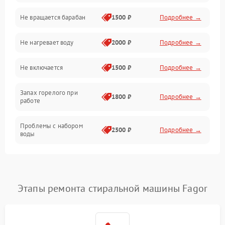
Не вращается барабан
1500 ₽
Подробнее →
Слив
Не нагревает воду
2000 ₽
Подробнее →
Программное обеспечение
Не включается
1500 ₽
Подробнее →
Запах горелого при
1800 ₽
Подробнее →
работе
Проблемы с набором
2500 ₽
Подробнее →
воды
Замена ТЭНа
2200 ₽
Подробнее →
Замена платы управления
2200 ₽
Подробнее →
Этапы ремонта стиральной машины Fagor