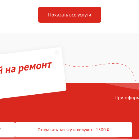
Показать все услуги
й на ремонт
При оформл
Отправить заявку и получить 1500 ₽