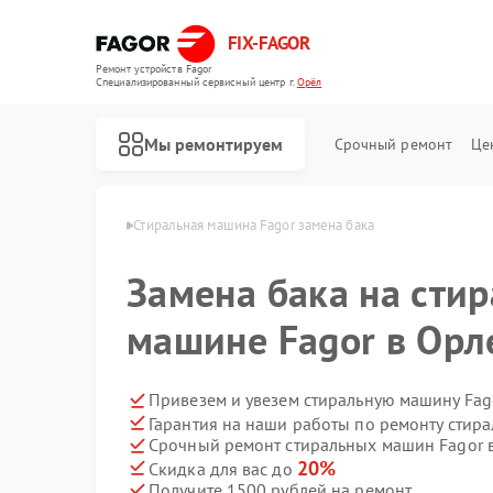
FIX-FAGOR
Ремонт устройств Fagor
Специализированный cервисный центр г.
Орёл
Мы ремонтируем
Срочный ремонт
Це
машин Fagor в Орле
Стиральная машина Fagor замена бака
Замена бака на сти
машине Fagor в Орл
Привезем и увезем стиральную машину Fag
Гарантия на наши работы по ремонту стир
Ремонт посудомоечных машин Fagor
Ремонт духовых шкафов Fagor
Ремонт микроволновых печей Fagor
Ремонт варочных панелей Fagor
Ремонт водонагревателей Fagor
Срочный ремонт стиральных машин Fagor в
20%
Скидка для вас до
Получите 1500 рублей на ремонт