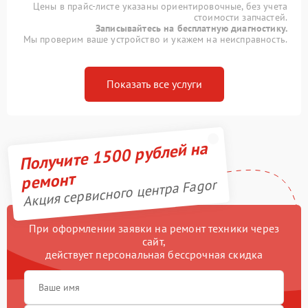
Цены в прайс-листе указаны ориентировочные, без учета
стоимости запчастей.
Записывайтесь на бесплатную диагностику.
Мы проверим ваше устройство и укажем на неисправность.
Показать все услуги
Получите 1500 рублей на
ремонт
Акция сервисного центра Fagor
При оформлении заявки на ремонт техники через
сайт,
действует персональная бессрочная скидка