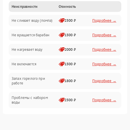
Неисправности
Стоимость
Электропитание
Не сливает воду (помпа)
2500 ₽
Подробнее →
Водоснабжение
Не вращается барабан
1500 ₽
Подробнее →
Слив
Не нагревает воду
2000 ₽
Подробнее →
Программное обеспечение
Не включается
1500 ₽
Подробнее →
Запах горелого при
1800 ₽
Подробнее →
работе
Проблемы с набором
2500 ₽
Подробнее →
воды
Замена ТЭНа
2200 ₽
Подробнее →