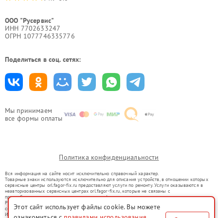
ООО "Русервис"
ИНН 7702633247
ОГРН 1077746335776
Поделиться в соц. сетях:
Мы принимаем
все формы оплаты
Политика конфиденциальности
Вся информация на сайте носит исключительно справочный характер.
Товарные знаки используются исключительно для описания устройств, в отношении которых
сервисные центры orl.fagor-fix.ru предоставляют услуги по ремонту. Услуги оказываются в
неавторизованных сервисных центрах orl.fagor-fix.ru, которые не связаны с
правообладателями товарных знаков или их официальными представителями.
Ремонт осуществляется для устройств, уже введенных в гражданский оборот в соответствии
Этот сайт использует файлы cookie. Вы можете
со статьей 1487 ГК РФ.
Использование товарных знаков не преследует цели индивидуализации услуг или введения
ознакомиться с
правилами использования