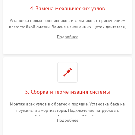
4. Замена механических узлов
Установка новых подшипников и сальников с применением
влагостойкой смазки. Замена изношенных щеток двигателя,
порванного ремня привода, неисправного сливного насоса
Подробнее
или поврежденной резиновой манжеты.
5. Сборка и герметизация системы
Монтаж всех узлов в обратном порядке. Установка бака на
пружины и амортизаторы. Подключение патрубков с
надежной фиксацией хомутами. Обработка стыков
Подробнее
герметиком для предотвращения возможных протечек воды.