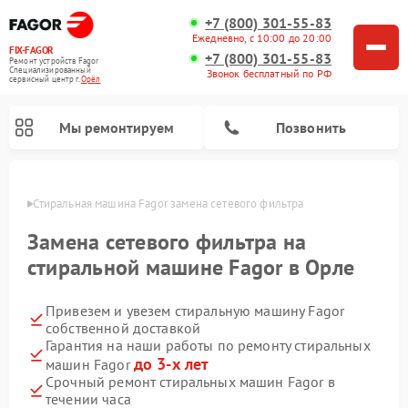
+7 (800) 301-55-83
Ежедневно, с 10:00 до 20:00
FIX-FAGOR
+7 (800) 301-55-83
Ремонт устройств Fagor
Специализированный
Звонок бесплатный по РФ
cервисный центр г.
Орёл
Мы ремонтируем
Позвонить
 Орле
Стиральная машина Fagor замена сетевого фильтра
Замена сетевого фильтра на
стиральной машине Fagor в Орле
Привезем и увезем стиральную машину Fagor
Ремонт варочных панелей Fagor
Ремонт посудомоечных машин Fagor
Ремонт микроволновых печей Fagor
собственной доставкой
Гарантия на наши работы по ремонту стиральных
до 3-х лет
машин Fagor
Срочный ремонт стиральных машин Fagor в
течении часа