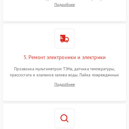
амортизаторов. Проверка подшипников барабана и
Подробнее
крестовины на износ, а манжеты люка на разрывы.
3. Ремонт электроники и электрики
Прозвонка мультиметром ТЭНа, датчика температуры,
прессостата и клапанов залива воды. Пайка поврежденных
дорожек или замена симисторов на плате управления.
Подробнее
Восстановление целостности проводки и контактов.