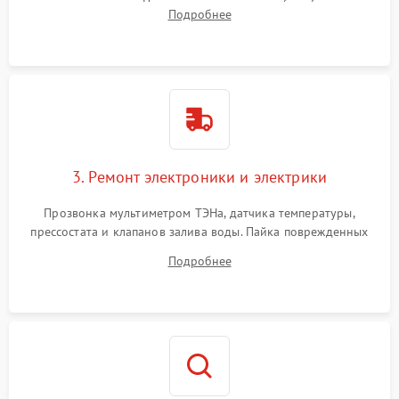
амортизаторов. Проверка подшипников барабана и
Подробнее
крестовины на износ, а манжеты люка на разрывы.
3. Ремонт электроники и электрики
Прозвонка мультиметром ТЭНа, датчика температуры,
прессостата и клапанов залива воды. Пайка поврежденных
дорожек или замена симисторов на плате управления.
Подробнее
Восстановление целостности проводки и контактов.