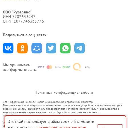
ООО "Русервис"
ИНН 7702633247
ОГРН 1077746335776
Поделиться в соц. сетях:
Мы принимаем
все формы оплаты
Политика конфиденциальности
Вся информация на сайте носит исключительно справочный характер.
Товарные знаки используются исключительно для описания устройств, в отношении которых
сервисные центры orl.fagor-fix.ru предоставляют услуги по ремонту. Услуги оказываются в
неавторизованных сервисных центрах orl.fagor-fix.ru, которые не связаны с
правообладателями товарных знаков или их официальными представителями.
Ремонт осуществляется для устройств, уже введенных в гражданский оборот в соответствии
Этот сайт использует файлы cookie. Вы можете
со статьей 1487 ГК РФ.
Использование товарных знаков не преследует цели индивидуализации услуг или введения
ознакомиться с
правилами использования