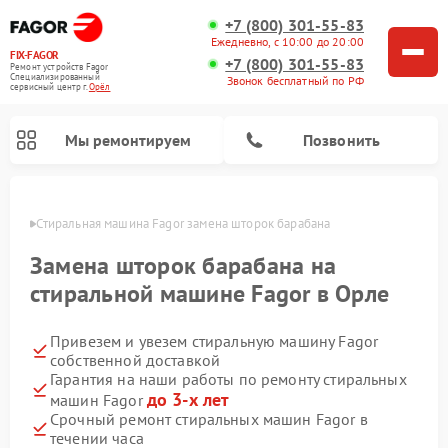
+7 (800) 301-55-83
Ежедневно, с 10:00 до 20:00
FIX-FAGOR
+7 (800) 301-55-83
Ремонт устройств Fagor
Специализированный
Звонок бесплатный по РФ
cервисный центр г.
Орёл
Мы ремонтируем
Позвонить
 Орле
Стиральная машина Fagor замена шторок барабана
Замена шторок барабана на
стиральной машине Fagor в Орле
Привезем и увезем стиральную машину Fagor
Ремонт варочных панелей Fagor
Ремонт посудомоечных машин Fagor
Ремонт микроволновых печей Fagor
собственной доставкой
Гарантия на наши работы по ремонту стиральных
до 3-х лет
машин Fagor
Срочный ремонт стиральных машин Fagor в
течении часа