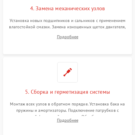
4. Замена механических узлов
Установка новых подшипников и сальников с применением
влагостойкой смазки. Замена изношенных щеток двигателя,
порванного ремня привода, неисправного сливного насоса
Подробнее
или поврежденной резиновой манжеты.
5. Сборка и герметизация системы
Монтаж всех узлов в обратном порядке. Установка бака на
пружины и амортизаторы. Подключение патрубков с
надежной фиксацией хомутами. Обработка стыков
Подробнее
герметиком для предотвращения возможных протечек воды.