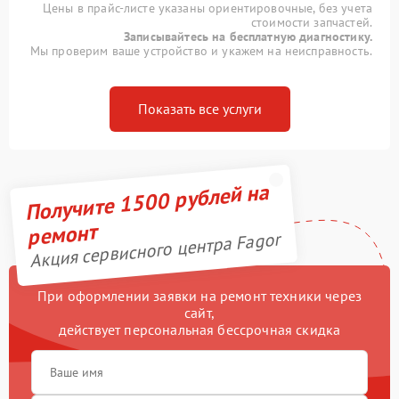
Цены в прайс-листе указаны ориентировочные, без учета
стоимости запчастей.
Записывайтесь на бесплатную диагностику.
Мы проверим ваше устройство и укажем на неисправность.
Показать все услуги
Получите 1500 рублей на
ремонт
Акция сервисного центра Fagor
При оформлении заявки на ремонт техники через
сайт,
действует персональная бессрочная скидка