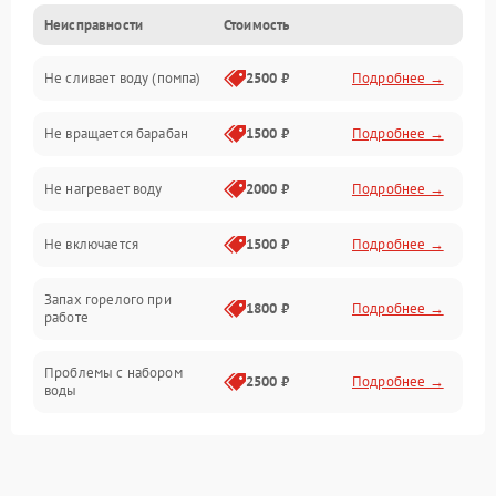
Неисправности
Стоимость
Электропитание
Не сливает воду (помпа)
2500 ₽
Подробнее →
Водоснабжение
Не вращается барабан
1500 ₽
Подробнее →
Слив
Не нагревает воду
2000 ₽
Подробнее →
Программное обеспечение
Не включается
1500 ₽
Подробнее →
Запах горелого при
1800 ₽
Подробнее →
работе
Проблемы с набором
2500 ₽
Подробнее →
воды
Замена ТЭНа
2200 ₽
Подробнее →