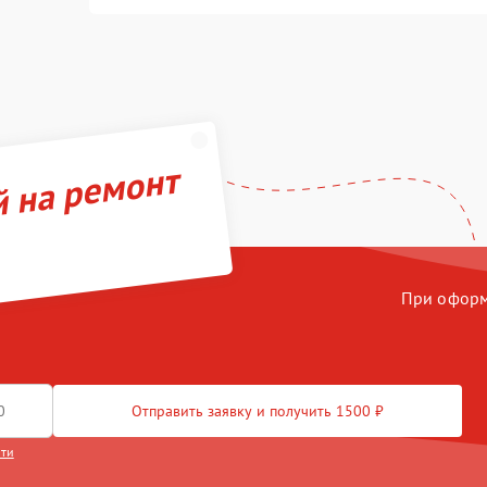
й на ремонт
При оформл
Отправить заявку и получить 1500 ₽
сти