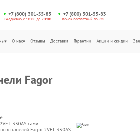
+7 (800) 301-55-83
+7 (800) 301-55-83
Ежедневно, с 10:00 до 20:00
Звонок бесплатный по РФ
ны
О нас
Отзывы
Доставка
Гарантии
Акции и скидки
Зая
нели Fagor
е
 2VFT-330AS сами
чных панелей Fagor 2VFT-330AS