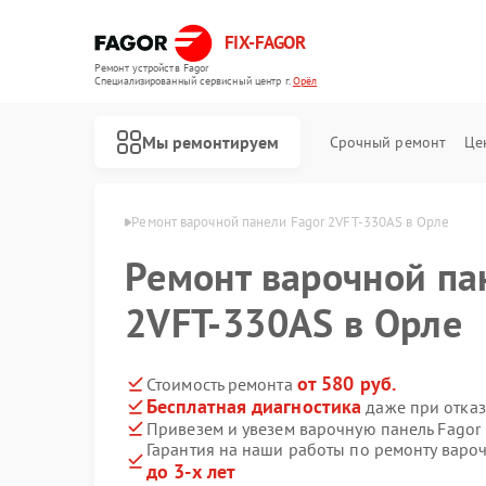
FIX-FAGOR
Ремонт устройств Fagor
Специализированный cервисный центр г.
Орёл
Мы ремонтируем
Срочный ремонт
Це
анелей Fagor в Орле
Ремонт варочной панели Fagor 2VFT-330AS в Орле
Ремонт варочной па
2VFT-330AS в Орле
от 580 руб.
Стоимость ремонта
Бесплатная диагностика
даже при отказ
Ремонт стиральных машин Fagor
Ремонт посудомоечных машин Fagor
Ремонт духовых шкафов Fagor
Ремонт микроволновых печей Fagor
Ремонт водонагревателей Fagor
Привезем и увезем варочную панель Fagor
Гарантия на наши работы по ремонту варо
до 3-х лет