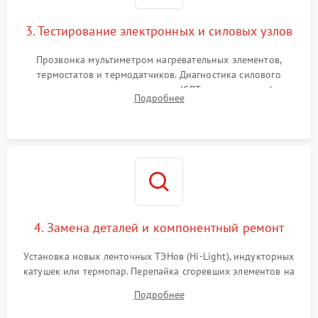
3. Тестирование электронных и силовых узлов
Прозвонка мультиметром нагревательных элементов,
термостатов и термодатчиков. Диагностика силового
модуля, реле, диодных мостов и IGBT-транзисторов (для
Подробнее
индукции). Проверка кранов и газ-контроля (для газовых
панелей).
4. Замена деталей и компонентный ремонт
Установка новых ленточных ТЭНов (Hi-Light), индукторных
катушек или термопар. Перепайка сгоревших элементов на
плате управления, восстановление токопроводящих
Подробнее
дорожек. Очистка контактов и замена поврежденной
проводки.