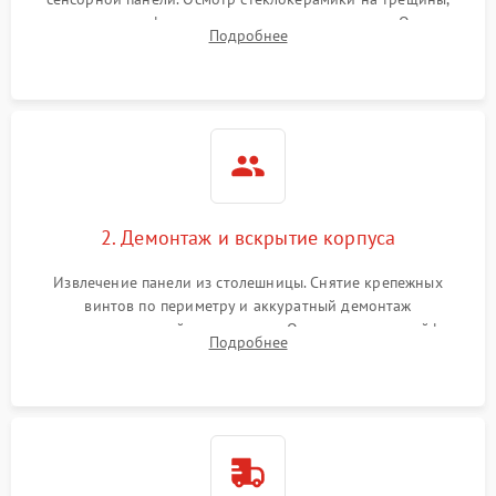
проверка конфорок на равномерность нагрева. Опрос
Подробнее
клиента о симптомах (не включается, не видит посуду,
щелкает).
2. Демонтаж и вскрытие корпуса
Извлечение панели из столешницы. Снятие крепежных
винтов по периметру и аккуратный демонтаж
стеклокерамической поверхности. Отсоединение шлейфов
Подробнее
сенсорного блока для доступа к силовым платам, катушкам
или ТЭНам.