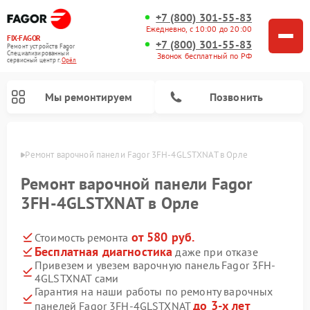
+7 (800) 301-55-83
Ежедневно, с 10:00 до 20:00
FIX-FAGOR
+7 (800) 301-55-83
Ремонт устройств Fagor
Специализированный
Звонок бесплатный по РФ
cервисный центр г.
Орёл
Мы ремонтируем
Позвонить
 Орле
Ремонт варочной панели Fagor 3FH-4GLSTXNAT в Орле
Ремонт варочной панели Fagor
3FH-4GLSTXNAT в Орле
от 580 руб.
Стоимость ремонта
Ремонт стиральных машин Fagor
Ремонт посудомоечных машин Fagor
Ремонт микроволновых печей Fagor
Бесплатная диагностика
даже при отказе
Привезем и увезем варочную панель Fagor 3FH-
4GLSTXNAT сами
Гарантия на наши работы по ремонту варочных
до 3-х лет
панелей Fagor 3FH-4GLSTXNAT