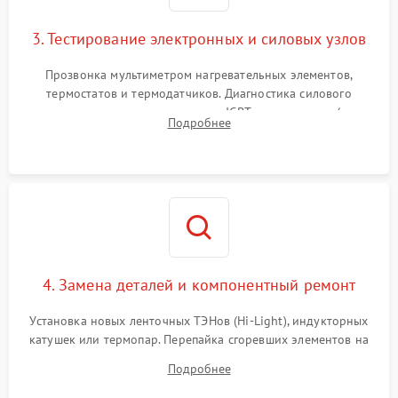
3. Тестирование электронных и силовых узлов
Прозвонка мультиметром нагревательных элементов,
термостатов и термодатчиков. Диагностика силового
модуля, реле, диодных мостов и IGBT-транзисторов (для
Подробнее
индукции). Проверка кранов и газ-контроля (для газовых
панелей).
4. Замена деталей и компонентный ремонт
Установка новых ленточных ТЭНов (Hi-Light), индукторных
катушек или термопар. Перепайка сгоревших элементов на
плате управления, восстановление токопроводящих
Подробнее
дорожек. Очистка контактов и замена поврежденной
проводки.