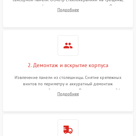
проверка конфорок на равномерность нагрева. Опрос
Подробнее
клиента о симптомах (не включается, не видит посуду,
щелкает).
2. Демонтаж и вскрытие корпуса
Извлечение панели из столешницы. Снятие крепежных
винтов по периметру и аккуратный демонтаж
стеклокерамической поверхности. Отсоединение шлейфов
Подробнее
сенсорного блока для доступа к силовым платам, катушкам
или ТЭНам.