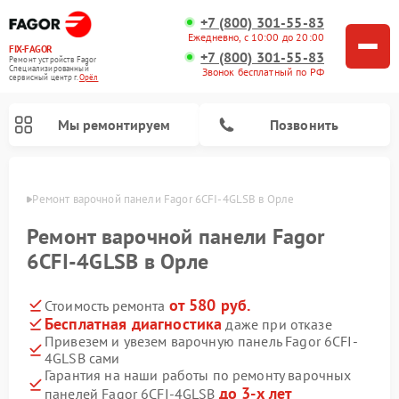
+7 (800) 301-55-83
Ежедневно, с 10:00 до 20:00
FIX-FAGOR
+7 (800) 301-55-83
Ремонт устройств Fagor
Специализированный
Звонок бесплатный по РФ
cервисный центр г.
Орёл
Мы ремонтируем
Позвонить
 Орле
Ремонт варочной панели Fagor 6CFI-4GLSB в Орле
Ремонт варочной панели Fagor
6CFI-4GLSB в Орле
от 580 руб.
Стоимость ремонта
Ремонт стиральных машин Fagor
Ремонт посудомоечных машин Fagor
Ремонт микроволновых печей Fagor
Бесплатная диагностика
даже при отказе
Привезем и увезем варочную панель Fagor 6CFI-
4GLSB сами
Гарантия на наши работы по ремонту варочных
до 3-х лет
панелей Fagor 6CFI-4GLSB