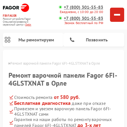
+7 (800) 301-55-83
Ежедневно, с 10:00 до 20:00
FIX-FAGOR
+7 (800) 301-55-83
Ремонт устройств Fagor
Специализированный
Звонок бесплатный по РФ
cервисный центр г.
Орёл
Мы ремонтируем
Позвонить
 Орле
Ремонт варочной панели Fagor 6FI-4GLSTXNAT в Орле
Ремонт варочной панели Fagor 6FI-
4GLSTXNAT в Орле
от 580 руб.
Стоимость ремонта
Ремонт стиральных машин Fagor
Ремонт посудомоечных машин Fagor
Ремонт микроволновых печей Fagor
Бесплатная диагностика
даже при отказе
Привезем и увезем варочную панель Fagor 6FI-
4GLSTXNAT сами
Гарантия на наши работы по ремонту варочных
до 3-х лет
панелей Fagor 6FI-4GLSTXNAT