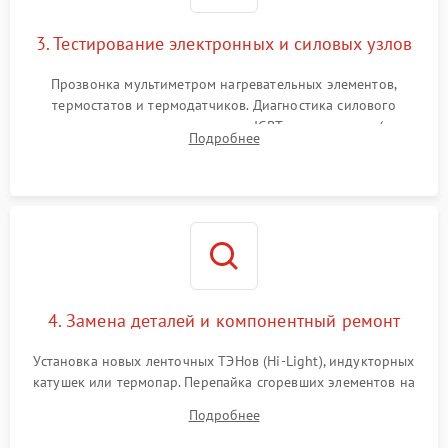
3. Тестирование электронных и силовых узлов
Прозвонка мультиметром нагревательных элементов,
термостатов и термодатчиков. Диагностика силового
модуля, реле, диодных мостов и IGBT-транзисторов (для
Подробнее
индукции). Проверка кранов и газ-контроля (для газовых
панелей).
4. Замена деталей и компонентный ремонт
Установка новых ленточных ТЭНов (Hi-Light), индукторных
катушек или термопар. Перепайка сгоревших элементов на
плате управления, восстановление токопроводящих
Подробнее
дорожек. Очистка контактов и замена поврежденной
проводки.