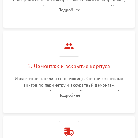
проверка конфорок на равномерность нагрева. Опрос
Подробнее
клиента о симптомах (не включается, не видит посуду,
щелкает).
2. Демонтаж и вскрытие корпуса
Извлечение панели из столешницы. Снятие крепежных
винтов по периметру и аккуратный демонтаж
стеклокерамической поверхности. Отсоединение шлейфов
Подробнее
сенсорного блока для доступа к силовым платам, катушкам
или ТЭНам.