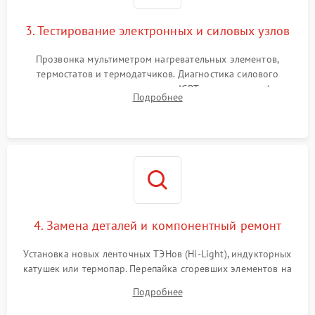
3. Тестирование электронных и силовых узлов
Прозвонка мультиметром нагревательных элементов,
термостатов и термодатчиков. Диагностика силового
модуля, реле, диодных мостов и IGBT-транзисторов (для
Подробнее
индукции). Проверка кранов и газ-контроля (для газовых
панелей).
4. Замена деталей и компонентный ремонт
Установка новых ленточных ТЭНов (Hi-Light), индукторных
катушек или термопар. Перепайка сгоревших элементов на
плате управления, восстановление токопроводящих
Подробнее
дорожек. Очистка контактов и замена поврежденной
проводки.