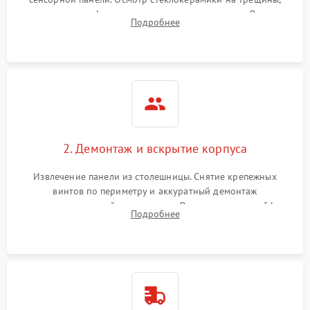
проверка конфорок на равномерность нагрева. Опрос
Подробнее
клиента о симптомах (не включается, не видит посуду,
щелкает).
2. Демонтаж и вскрытие корпуса
Извлечение панели из столешницы. Снятие крепежных
винтов по периметру и аккуратный демонтаж
стеклокерамической поверхности. Отсоединение шлейфов
Подробнее
сенсорного блока для доступа к силовым платам, катушкам
или ТЭНам.