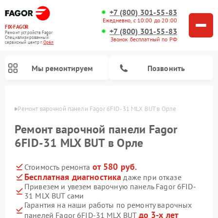
+7 (800) 301-55-83
Ежедневно, с 10:00 до 20:00
FIX-FAGOR
+7 (800) 301-55-83
Ремонт устройств Fagor
Специализированный
Звонок бесплатный по РФ
cервисный центр г.
Орёл
Мы ремонтируем
Позвонить
 Орле
Ремонт варочной панели Fagor 6FID-31 MLX BUT в Орле
Ремонт варочной панели Fagor
6FID-31 MLX BUT в Орле
от 580 руб.
Стоимость ремонта
Ремонт стиральных машин Fagor
Ремонт посудомоечных машин Fagor
Ремонт микроволновых печей Fagor
Бесплатная диагностика
даже при отказе
Привезем и увезем варочную панель Fagor 6FID-
31 MLX BUT сами
Гарантия на наши работы по ремонту варочных
до 3-х лет
панелей Fagor 6FID-31 MLX BUT