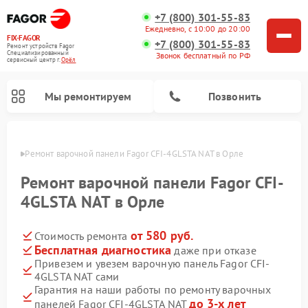
+7 (800) 301-55-83
Ежедневно, с 10:00 до 20:00
FIX-FAGOR
+7 (800) 301-55-83
Ремонт устройств Fagor
Специализированный
Звонок бесплатный по РФ
cервисный центр г.
Орёл
Мы ремонтируем
Позвонить
 Орле
Ремонт варочной панели Fagor CFI-4GLSTA NAT в Орле
Ремонт варочной панели Fagor CFI-
4GLSTA NAT в Орле
от 580 руб.
Стоимость ремонта
Ремонт стиральных машин Fagor
Ремонт посудомоечных машин Fagor
Ремонт микроволновых печей Fagor
Бесплатная диагностика
даже при отказе
Привезем и увезем варочную панель Fagor CFI-
4GLSTA NAT сами
Гарантия на наши работы по ремонту варочных
до 3-х лет
панелей Fagor CFI-4GLSTA NAT