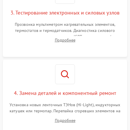
3. Тестирование электронных и силовых узлов
Прозвонка мультиметром нагревательных элементов,
термостатов и термодатчиков. Диагностика силового
модуля, реле, диодных мостов и IGBT-транзисторов (для
Подробнее
индукции). Проверка кранов и газ-контроля (для газовых
панелей).
4. Замена деталей и компонентный ремонт
Установка новых ленточных ТЭНов (Hi-Light), индукторных
катушек или термопар. Перепайка сгоревших элементов на
плате управления, восстановление токопроводящих
Подробнее
дорожек. Очистка контактов и замена поврежденной
проводки.