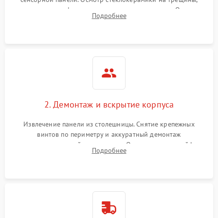
проверка конфорок на равномерность нагрева. Опрос
Подробнее
клиента о симптомах (не включается, не видит посуду,
щелкает).
2. Демонтаж и вскрытие корпуса
Извлечение панели из столешницы. Снятие крепежных
винтов по периметру и аккуратный демонтаж
стеклокерамической поверхности. Отсоединение шлейфов
Подробнее
сенсорного блока для доступа к силовым платам, катушкам
или ТЭНам.