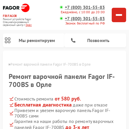
+7 (800) 301-55-83
Ежедневно, с 10:00 до 20:00
FIX-FAGOR
+7 (800) 301-55-83
Ремонт устройств Fagor
Специализированный
Звонок бесплатный по РФ
cервисный центр г.
Орёл
Мы ремонтируем
Позвонить
 Орле
Ремонт варочной панели Fagor IF-700BS в Орле
Ремонт варочной панели Fagor IF-
700BS в Орле
от 580 руб.
Стоимость ремонта
Ремонт стиральных машин Fagor
Ремонт посудомоечных машин Fagor
Ремонт микроволновых печей Fagor
Бесплатная диагностика
даже при отказе
Привезем и увезем варочную панель Fagor IF-
700BS сами
Гарантия на наши работы по ремонту варочных
до 3-х лет
панелей Fagor IF-700BS