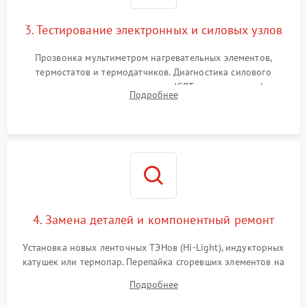
3. Тестирование электронных и силовых узлов
Прозвонка мультиметром нагревательных элементов,
термостатов и термодатчиков. Диагностика силового
модуля, реле, диодных мостов и IGBT-транзисторов (для
Подробнее
индукции). Проверка кранов и газ-контроля (для газовых
панелей).
4. Замена деталей и компонентный ремонт
Установка новых ленточных ТЭНов (Hi-Light), индукторных
катушек или термопар. Перепайка сгоревших элементов на
плате управления, восстановление токопроводящих
Подробнее
дорожек. Очистка контактов и замена поврежденной
проводки.