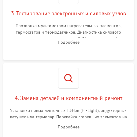
3. Тестирование электронных и силовых узлов
Прозвонка мультиметром нагревательных элементов,
термостатов и термодатчиков. Диагностика силового
модуля, реле, диодных мостов и IGBT-транзисторов (для
Подробнее
индукции). Проверка кранов и газ-контроля (для газовых
панелей).
4. Замена деталей и компонентный ремонт
Установка новых ленточных ТЭНов (Hi-Light), индукторных
катушек или термопар. Перепайка сгоревших элементов на
плате управления, восстановление токопроводящих
Подробнее
дорожек. Очистка контактов и замена поврежденной
проводки.