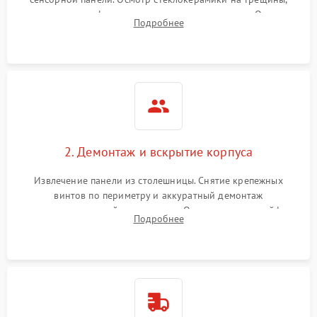
проверка конфорок на равномерность нагрева. Опрос
Подробнее
клиента о симптомах (не включается, не видит посуду,
щелкает).
2. Демонтаж и вскрытие корпуса
Извлечение панели из столешницы. Снятие крепежных
винтов по периметру и аккуратный демонтаж
стеклокерамической поверхности. Отсоединение шлейфов
Подробнее
сенсорного блока для доступа к силовым платам, катушкам
или ТЭНам.