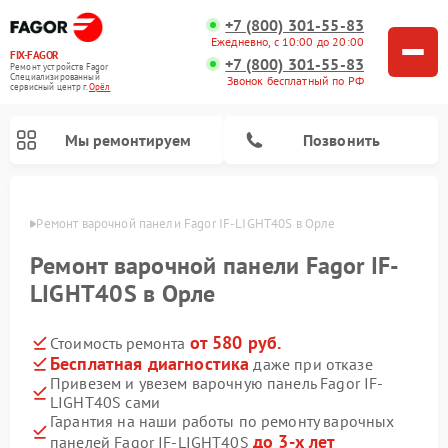
+7 (800) 301-55-83
Ежедневно, с 10:00 до 20:00
FIX-FAGOR
+7 (800) 301-55-83
Ремонт устройств Fagor
Специализированный
Звонок бесплатный по РФ
cервисный центр г.
Орёл
Мы ремонтируем
Позвонить
 Орле
Ремонт варочной панели Fagor IF-LIGHT40S в Орле
Ремонт варочной панели Fagor IF-
LIGHT40S в Орле
от 580 руб.
Стоимость ремонта
Ремонт стиральных машин Fagor
Ремонт посудомоечных машин Fagor
Ремонт микроволновых печей Fagor
Бесплатная диагностика
даже при отказе
Привезем и увезем варочную панель Fagor IF-
LIGHT40S сами
Гарантия на наши работы по ремонту варочных
до 3-х лет
панелей Fagor IF-LIGHT40S