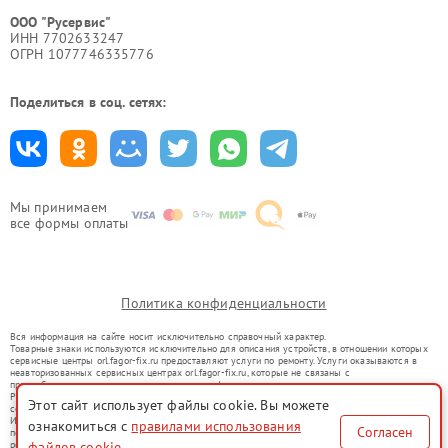
ООО "Русервис"
ИНН 7702633247
ОГРН 1077746335776
Поделиться в соц. сетях:
Мы принимаем
все формы оплаты
Политика конфиденциальности
Вся информация на сайте носит исключительно справочный характер.
Товарные знаки используются исключительно для описания устройств, в отношении которых
сервисные центры orl.fagor-fix.ru предоставляют услуги по ремонту. Услуги оказываются в
неавторизованных сервисных центрах orl.fagor-fix.ru, которые не связаны с
правообладателями товарных знаков или их официальными представителями.
Ремонт осуществляется для устройств, уже введенных в гражданский оборот в соответствии
Этот сайт использует файлы cookie. Вы можете
со статьей 1487 ГК РФ.
Использование товарных знаков не преследует цели индивидуализации услуг или введения
ознакомиться с
правилами использования
Согласен
потребителей в заблуждение, а служит для информирования о предоставляемых услугах по
ремонту техники указанных брендов.
файлов cookie