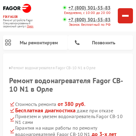
+7 (800) 301-55-83
Ежедневно, с 10:00 до 20:00
FIX-FAGOR
+7 (800) 301-55-83
Ремонт устройств Fagor
Специализированный
Звонок бесплатный по РФ
cервисный центр г.
Орёл
Мы ремонтируем
Позвонить
 Орле
Ремонт водонагревателя Fagor CB-10 N1 в Орле
Ремонт водонагревателя Fagor CB-
10 N1 в Орле
от 380 руб.
Стоимость ремонта
Ремонт стиральных машин Fagor
Ремонт посудомоечных машин Fagor
Ремонт микроволновых печей Fagor
Ремонт варочных панелей Fagor
Бесплатная диагностика
даже при отказе
Привезем и увезем водонагреватель Fagor CB-10
N1 сами
Гарантия на наши работы по ремонту
до 3-х лет
водонагревателей Fagor CB-10 N1