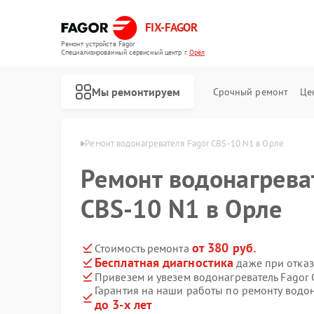
FIX-FAGOR
Ремонт устройств Fagor
Специализированный cервисный центр г.
Орёл
Мы ремонтируем
Срочный ремонт
Це
ателей Fagor в Орле
Ремонт водонагревателя Fagor CBS-10 N1 в Орле
Ремонт водонагрева
CBS-10 N1 в Орле
от 380 руб.
Стоимость ремонта
Бесплатная диагностика
даже при отказ
Ремонт стиральных машин Fagor
Ремонт посудомоечных машин Fagor
Ремонт духовых шкафов Fagor
Ремонт микроволновых печей Fagor
Ремонт варочных панелей Fagor
Привезем и увезем водонагреватель Fagor
Гарантия на наши работы по ремонту водо
до 3-х лет