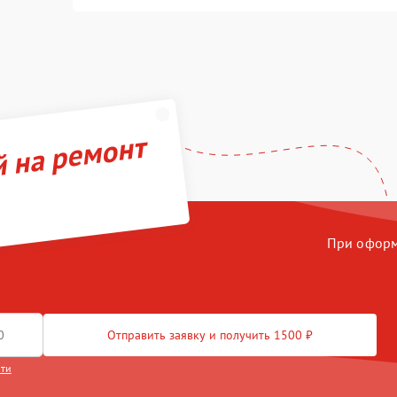
й на ремонт
При оформл
Отправить заявку и получить 1500 ₽
сти