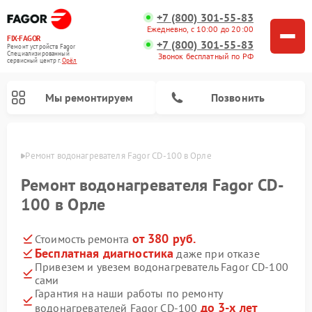
+7 (800) 301-55-83
Ежедневно, с 10:00 до 20:00
FIX-FAGOR
+7 (800) 301-55-83
Ремонт устройств Fagor
Специализированный
Звонок бесплатный по РФ
cервисный центр г.
Орёл
Мы ремонтируем
Позвонить
 Орле
Ремонт водонагревателя Fagor CD-100 в Орле
Ремонт водонагревателя Fagor CD-
100 в Орле
от 380 руб.
Стоимость ремонта
Ремонт стиральных машин Fagor
Ремонт посудомоечных машин Fagor
Ремонт микроволновых печей Fagor
Ремонт варочных панелей Fagor
Бесплатная диагностика
даже при отказе
Привезем и увезем водонагреватель Fagor CD-100
сами
Гарантия на наши работы по ремонту
до 3-х лет
водонагревателей Fagor CD-100