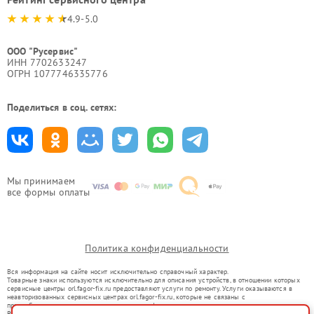
4.9-5.0
ООО "Русервис"
ИНН 7702633247
ОГРН 1077746335776
Поделиться в соц. сетях:
Мы принимаем
все формы оплаты
Политика конфиденциальности
Вся информация на сайте носит исключительно справочный характер.
Товарные знаки используются исключительно для описания устройств, в отношении которых
сервисные центры orl.fagor-fix.ru предоставляют услуги по ремонту. Услуги оказываются в
неавторизованных сервисных центрах orl.fagor-fix.ru, которые не связаны с
правообладателями товарных знаков или их официальными представителями.
Ремонт осуществляется для устройств, уже введенных в гражданский оборот в соответствии