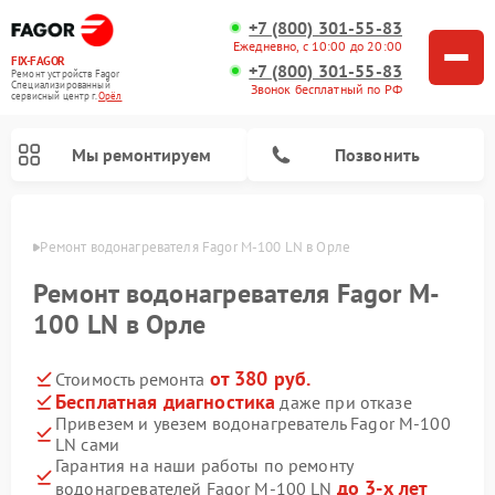
+7 (800) 301-55-83
Ежедневно, с 10:00 до 20:00
FIX-FAGOR
+7 (800) 301-55-83
Ремонт устройств Fagor
Специализированный
Звонок бесплатный по РФ
cервисный центр г.
Орёл
Мы ремонтируем
Позвонить
 Орле
Ремонт водонагревателя Fagor M-100 LN в Орле
Ремонт водонагревателя Fagor M-
100 LN в Орле
от 380 руб.
Стоимость ремонта
Ремонт стиральных машин Fagor
Ремонт посудомоечных машин Fagor
Ремонт микроволновых печей Fagor
Ремонт варочных панелей Fagor
Бесплатная диагностика
даже при отказе
Привезем и увезем водонагреватель Fagor M-100
LN сами
Гарантия на наши работы по ремонту
до 3-х лет
водонагревателей Fagor M-100 LN