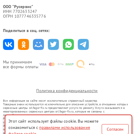
ООО "Русервис"
ИНН 7702633247
ОГРН 1077746335776
Поделиться в соц. сетях:
Мы принимаем
все формы оплаты
Политика конфиденциальности
Вся информация на сайте носит исключительно справочный характер.
Товарные знаки используются исключительно для описания устройств, в отношении которых
сервисные центры orl.fagor-fix.ru предоставляют услуги по ремонту. Услуги оказываются в
неавторизованных сервисных центрах orl.fagor-fix.ru, которые не связаны с
правообладателями товарных знаков или их официальными представителями.
Ремонт осуществляется для устройств, уже введенных в гражданский оборот в соответствии
Этот сайт использует файлы cookie. Вы можете
со статьей 1487 ГК РФ.
Использование товарных знаков не преследует цели индивидуализации услуг или введения
ознакомиться с
правилами использования
Согласен
потребителей в заблуждение, а служит для информирования о предоставляемых услугах по
ремонту техники указанных брендов.
файлов cookie