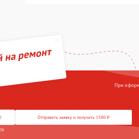
й на ремонт
При оформл
Отправить заявку и получить 1500 ₽
сти