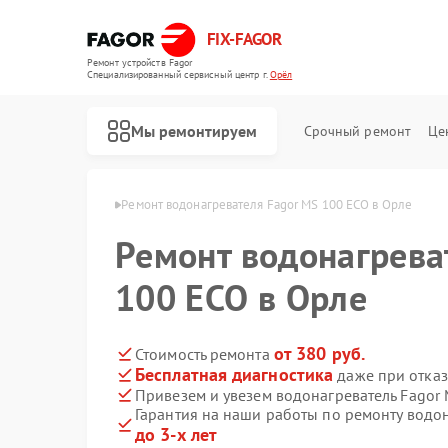
FIX-FAGOR
Ремонт устройств Fagor
Специализированный cервисный центр г.
Орёл
Мы ремонтируем
Срочный ремонт
Це
ателей Fagor в Орле
Ремонт водонагревателя Fagor MS 100 ECO в Орле
Ремонт водонагрева
100 ECO в Орле
от 380 руб.
Стоимость ремонта
Бесплатная диагностика
даже при отказ
Ремонт стиральных машин Fagor
Ремонт посудомоечных машин Fagor
Ремонт духовых шкафов Fagor
Ремонт микроволновых печей Fagor
Ремонт варочных панелей Fagor
Привезем и увезем водонагреватель Fagor
Гарантия на наши работы по ремонту водо
до 3-х лет