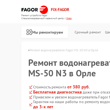
FIX-FAGOR
Ремонт устройств Fagor
Специализированный cервисный центр г.
Орёл
Мы ремонтируем
Срочный ремонт
Це
ателей Fagor в Орле
Ремонт водонагревателя Fagor MS-50 N3 в Орле
Ремонт водонагрева
MS-50 N3 в Орле
от 380 руб.
Стоимость ремонта
Бесплатная диагностика
даже при отказ
Ремонт стиральных машин Fagor
Ремонт посудомоечных машин Fagor
Ремонт духовых шкафов Fagor
Ремонт микроволновых печей Fagor
Ремонт варочных панелей Fagor
Привезем и увезем водонагреватель Fagor
Гарантия на наши работы по ремонту водо
до 3-х лет