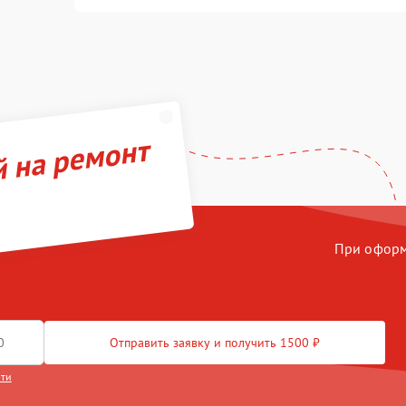
й на ремонт
При оформл
Отправить заявку и получить 1500 ₽
сти