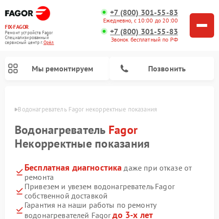
+7 (800) 301-55-83
Ежедневно, с 10:00 до 20:00
FIX-FAGOR
+7 (800) 301-55-83
Ремонт устройств Fagor
Специализированный
Звонок бесплатный по РФ
cервисный центр г.
Орёл
Мы ремонтируем
Позвонить
 Орле
Водонагреватель Fagor некорректные показания
Водонагреватель
Fagor
Некорректные показания
Бесплатная диагностика
даже при отказе от
Ремонт стиральных машин Fagor
Ремонт посудомоечных машин Fagor
Ремонт микроволновых печей Fagor
Ремонт варочных панелей Fagor
ремонта
Привезем и увезем водонагреватель Fagor
собственной доставкой
Гарантия на наши работы по ремонту
до 3-х лет
водонагревателей Fagor