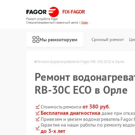
FIX-FAGOR
Ремонт устройств Fagor
Специализированный cервисный центр г.
Орёл
Мы ремонтируем
Срочный ремонт
Це
ателей Fagor в Орле
Ремонт водонагревателя Fagor RB-30C ECO в Орле
Ремонт водонагрева
RB-30C ECO в Орле
от 380 руб.
Стоимость ремонта
Бесплатная диагностика
даже при отказ
Ремонт стиральных машин Fagor
Ремонт посудомоечных машин Fagor
Ремонт духовых шкафов Fagor
Ремонт микроволновых печей Fagor
Ремонт варочных панелей Fagor
Привезем и увезем водонагреватель Fagor
Гарантия на наши работы по ремонту водо
до 3-х лет