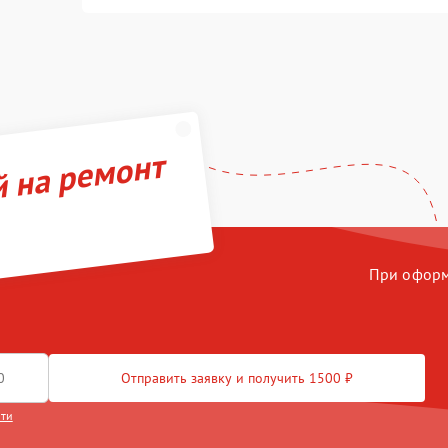
й на ремонт
При оформл
Отправить заявку и получить 1500 ₽
сти