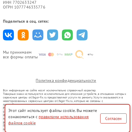
ИНН 7702633247
ОГРН 1077746335776
Поделиться в соц. сетях:
Мы принимаем
все формы оплаты
Политика конфиденциальности
Вся информация на сайте носит исключительно справочный характер.
Товарные знаки используются исключительно для описания устройств, в отношении которых
сервисные центры orl.fagor-fix.ru предоставляют услуги по ремонту. Услуги оказываются в
неавторизованных сервисных центрах orl.fagor-fix.ru, которые не связаны с
правообладателями товарных знаков или их официальными представителями.
Ремонт осуществляется для устройств, уже введенных в гражданский оборот в соответствии
Этот сайт использует файлы cookie. Вы можете
со статьей 1487 ГК РФ.
Использование товарных знаков не преследует цели индивидуализации услуг или введения
ознакомиться с
правилами использования
Согласен
потребителей в заблуждение, а служит для информирования о предоставляемых услугах по
ремонту техники указанных брендов.
файлов cookie
Представленная на сайте информация не является публичной офертой, определяемой
положениями Статьи 437(2) Гражданского кодекса РФ