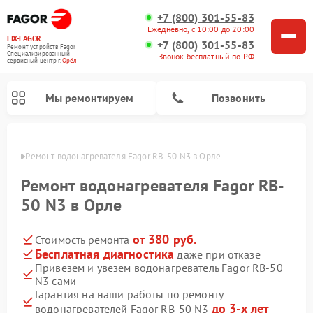
+7 (800) 301-55-83
Ежедневно, с 10:00 до 20:00
FIX-FAGOR
+7 (800) 301-55-83
Ремонт устройств Fagor
Специализированный
Звонок бесплатный по РФ
cервисный центр г.
Орёл
Мы ремонтируем
Позвонить
 Орле
Ремонт водонагревателя Fagor RB-50 N3 в Орле
Ремонт водонагревателя Fagor RB-
50 N3 в Орле
от 380 руб.
Стоимость ремонта
Ремонт стиральных машин Fagor
Ремонт посудомоечных машин Fagor
Ремонт микроволновых печей Fagor
Ремонт варочных панелей Fagor
Бесплатная диагностика
даже при отказе
Привезем и увезем водонагреватель Fagor RB-50
N3 сами
Гарантия на наши работы по ремонту
до 3-х лет
водонагревателей Fagor RB-50 N3