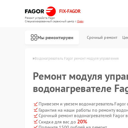
FIX-FAGOR
Ремонт устройств Fagor
Специализированный cервисный центр г.
Орёл
Мы ремонтируем
Срочный ремонт
Це
ателей Fagor в Орле
Водонагреватель Fagor ремонт модуля управления
Ремонт модуля упра
водонагревателе Fa
Привезем и увезем водонагреватель Fagor
Гарантия на наши работы по ремонту водо
Ремонт стиральных машин Fagor
Ремонт посудомоечных машин Fagor
Ремонт духовых шкафов Fagor
Ремонт микроволновых печей Fagor
Ремонт варочных панелей Fagor
Срочный ремонт водонагревателей Fagor в
20%
Скидка для вас до
Получите 1500 рублей на ремонт