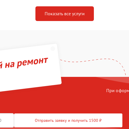
Показать все услуги
й на ремонт
При оформл
Отправить заявку и получить 1500 ₽