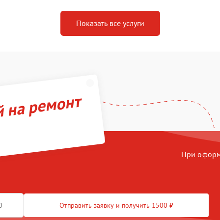
Показать все услуги
й на ремонт
При оформл
Отправить заявку и получить 1500 ₽