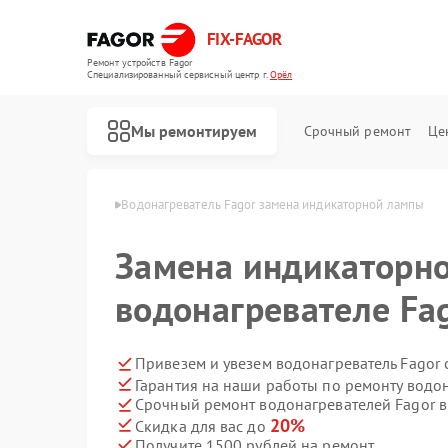
FIX-FAGOR
Ремонт устройств Fagor
Специализированный cервисный центр г.
Орёл
Мы ремонтируем
Срочный ремонт
Це
ателей Fagor в Орле
Водонагреватель Fagor замена индикаторной лампы
Замена индикаторн
водонагревателе Fa
Привезем и увезем водонагреватель Fagor
Гарантия на наши работы по ремонту водо
Ремонт стиральных машин Fagor
Ремонт посудомоечных машин Fagor
Ремонт духовых шкафов Fagor
Ремонт микроволновых печей Fagor
Ремонт варочных панелей Fagor
Срочный ремонт водонагревателей Fagor в
20%
Скидка для вас до
Получите 1500 рублей на ремонт