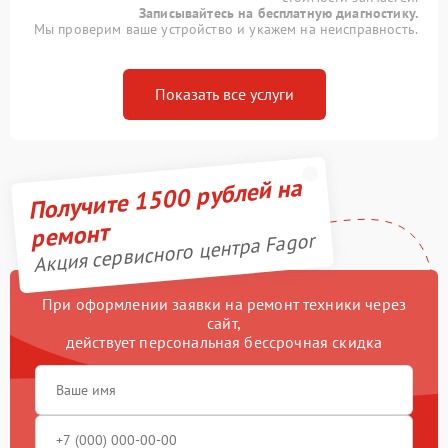
Записывайтесь на бесплатную диагностику.
Мы проверим ваше устройство и укажем на неисправность.
Показать все услуги
Получите 1500 рублей на
ремонт
Акция сервисного центра Fagor
При оформлении заявки на ремонт техники через
сайт,
действует персональная бессрочная скидка