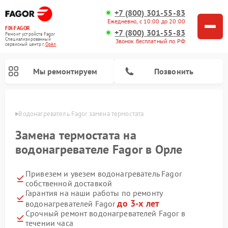
+7 (800) 301-55-83
Ежедневно, с 10:00 до 20:00
FIX-FAGOR
+7 (800) 301-55-83
Ремонт устройств Fagor
Специализированный
Звонок бесплатный по РФ
cервисный центр г.
Орёл
Мы ремонтируем
Позвонить
 Орле
Водонагреватель Fagor замена термостата
Замена термостата на
водонагревателе Fagor в Орле
Привезем и увезем водонагреватель Fagor
Ремонт стиральных машин Fagor
Ремонт посудомоечных машин Fagor
Ремонт микроволновых печей Fagor
Ремонт варочных панелей Fagor
собственной доставкой
Гарантия на наши работы по ремонту
до 3-х лет
водонагревателей Fagor
Срочный ремонт водонагревателей Fagor в
течении часа