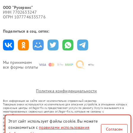
ООО "Русервис"
ИНН 7702633247
ОГРН 1077746335776
Поделиться в соц. сетях:
Мы принимаем
все формы оплаты
Политика конфиденциальности
Вся информация на сайте носит исключительно справочный характер.
Товарные знаки используются исключительно для описания устройств, в отношении которых
сервисные центры orl.fagor-fix.ru предоставляют услуги по ремонту. Услуги оказываются в
неавторизованных сервисных центрах orl.fagor-fix.ru, которые не связаны с
правообладателями товарных знаков или их официальными представителями.
Ремонт осуществляется для устройств, уже введенных в гражданский оборот в соответствии
Этот сайт использует файлы cookie. Вы можете
со статьей 1487 ГК РФ.
Использование товарных знаков не преследует цели индивидуализации услуг или введения
ознакомиться с
правилами использования
Согласен
потребителей в заблуждение, а служит для информирования о предоставляемых услугах по
ремонту техники указанных брендов.